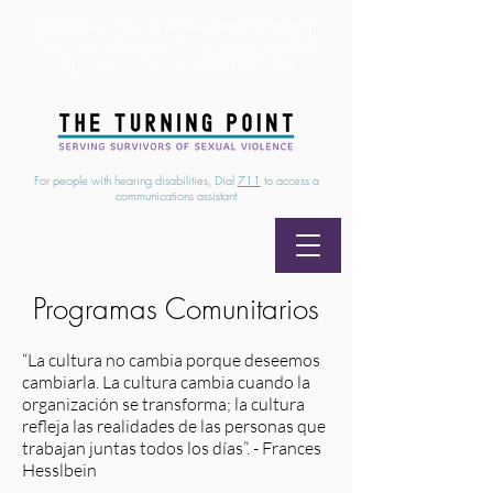
24/7 Sexual Assault Hotline
1-800-886-7273
|
Linea para sobrevientes de agresiones sexuales,
disponible las 24 horas
1-800-886-7273
For people with hearing disabilities, Dial
711
to access a
communications assistant
Programas Comunitarios
“La cultura no cambia porque deseemos
cambiarla. La cultura cambia cuando la
organización se transforma; la cultura
refleja las realidades de las personas que
trabajan juntas todos los días”. - Frances
Hesslbein