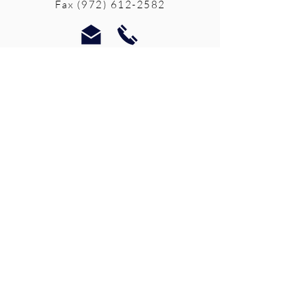
Fax
(972) 612-2582
Los servicios de defensa y de
crisis en persona están
disponibles:
de lunes a viernes de 9 am a 5
pm.
Llame a nuestra línea directa
de crisis para sobrevivientes
de agresiones sexuales