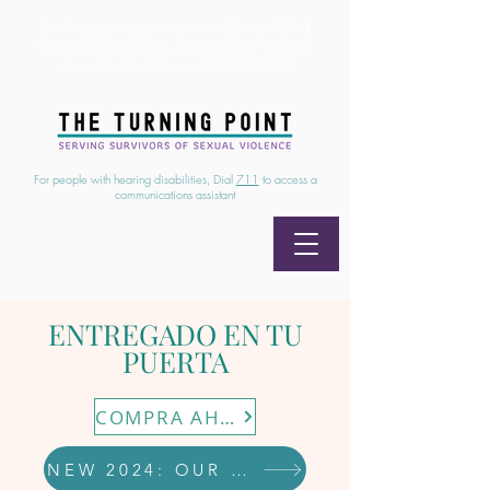
24/7 Sexual Assault Hotline
1-800-886-7273
|
Linea para sobrevientes de agresiones sexuales,
disponible las 24 horas
1-800-886-7273
For people with hearing disabilities, Dial
711
to access a
communications assistant
ENTREGADO EN TU
PUERTA
COMPRA AHORA
NEW 2024: OUR REDBUBBLE MERCH