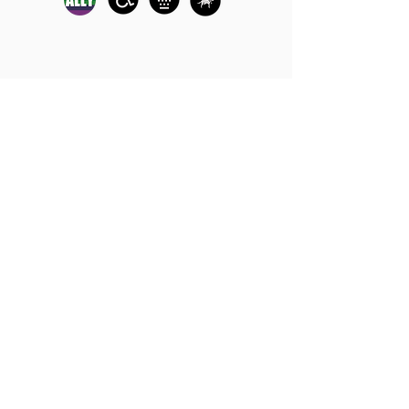
Los servicios de defensa y de
crisis en persona están
disponibles:
de lunes a viernes de 9 am a 5
pm.
Llame a nuestra línea directa
de crisis para sobrevivientes
de agresiones sexuales
disponible las 24 horas para
recibir ayuda:
1-800-886-7273
Cada año, The Turning Point ayuda a
miles de sobrevivientes de violencia
sexual, independientemente de su
sexo, identidad de género, raza,
discapacidades físicas / de desarrollo,