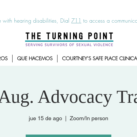
6-7273
|
Linea para sobrevientes de agresiones sexuales,
 with hearing disabilities, Dial
711
to access a communicat
ROS
QUE HACEMOS
COURTNEY'S SAFE PLACE CLINICA
Aug. Advocacy Tr
jue 15 de ago
  |  
Zoom/In person