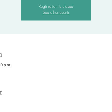
Registration is closed
See other events
n
30 p.m.
t