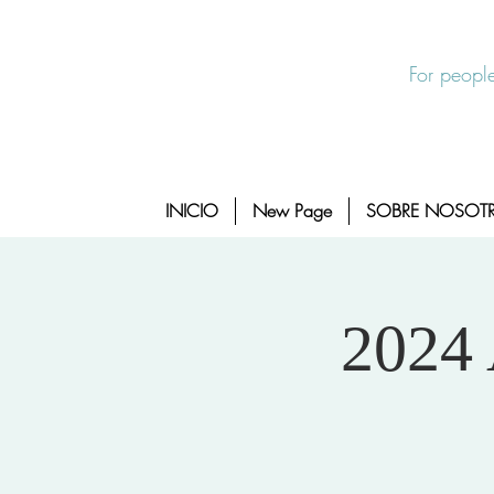
Salida Rapida
24/7 Sexual Assault Hotline 1-800-88
For people
INICIO
New Page
SOBRE NOSOT
2024 