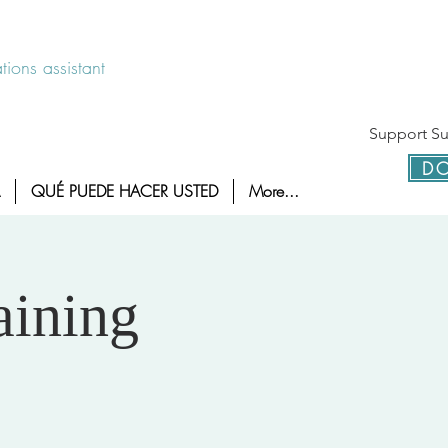
 disponible las 24 horas 1-800-886-7273
ions assistant
Support Sur
DO
QUÉ PUEDE HACER USTED
More...
aining