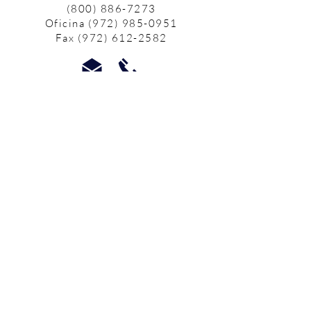
(800) 886-7273
Oficina
(972) 985-0951
Fax
(972) 612-2582
Los servicios de defensa y de
crisis en persona están
disponibles:
de lunes a viernes de 9 am a 5
pm.