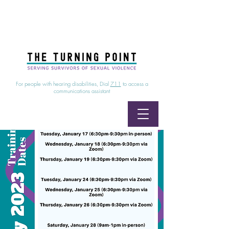
24/7 Sexual Assault Hotline
1-800-886-7273
|
Linea para sobrevientes de agresiones sexuales,
disponible las 24 horas
1-800-886-7273
For people with hearing disabilities, Dial
711
to access a
communications assistant