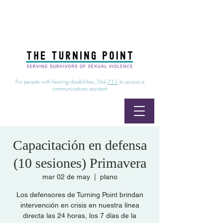
24/7 Sexual Assault Hotline
1-800-886-7273
|
Linea para sobrevientes de agresiones sexuales,
disponible las 24 horas
1-800-886-7273
For people with hearing disabilities, Dial
711
to access a
communications assistant
Capacitación en defensa
(10 sesiones) Primavera
mar 02 de may
  |  
plano
Los defensores de Turning Point brindan
intervención en crisis en nuestra línea
directa las 24 horas, los 7 días de la