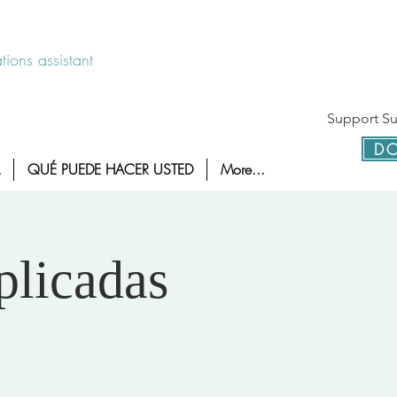
 disponible las 24 horas 1-800-886-7273
ions assistant
Support Sur
DO
QUÉ PUEDE HACER USTED
More...
plicadas