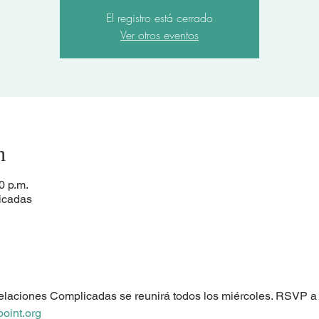
El registro está cerrado
Ver otros eventos
n
0 p.m.
licadas
elaciones Complicadas se reunirá todos los miércoles. RSVP a
oint.org