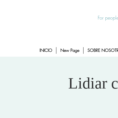
Salida Rapida
24/7 Sexual Assault Hotline 1-800-88
For people
INICIO
New Page
SOBRE NOSOT
Lidiar 