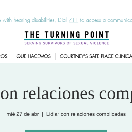
6-7273
|
Linea para sobrevientes de agresiones sexuales,
 with hearing disabilities, Dial
711
to access a communicat
ROS
QUE HACEMOS
COURTNEY'S SAFE PLACE CLINICA
con relaciones com
mié 27 de abr
  |  
Lidiar con relaciones complicadas