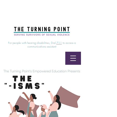
24/7 Sexual Assault Hotline
1-800-886-7273
|
Linea para sobrevientes de agresiones sexuales,
disponible las 24 horas
1-800-886-7273
For people with hearing disabilities, Dial
711
to access a
communications assistant