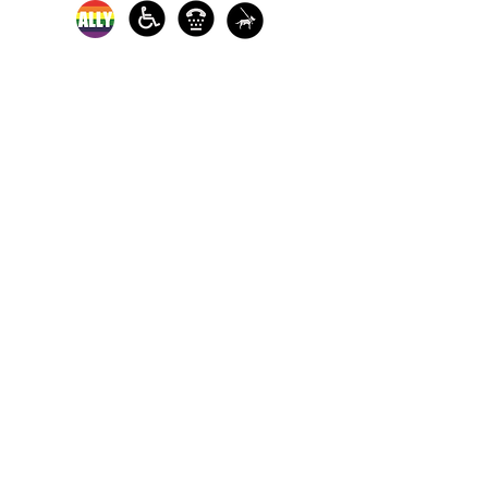
Los servicios de defensa y de
crisis en persona están
disponibles:
de lunes a viernes de 9 am a 5
pm.
Llame a nuestra línea directa
de crisis para sobrevivientes
de agresiones sexuales
disponible las 24 horas para
recibir ayuda:
1-800-886-7273
Cada año, The Turning Point ayuda a
miles de sobrevivientes de violencia
sexual, independientemente de su
sexo, identidad de género, raza,