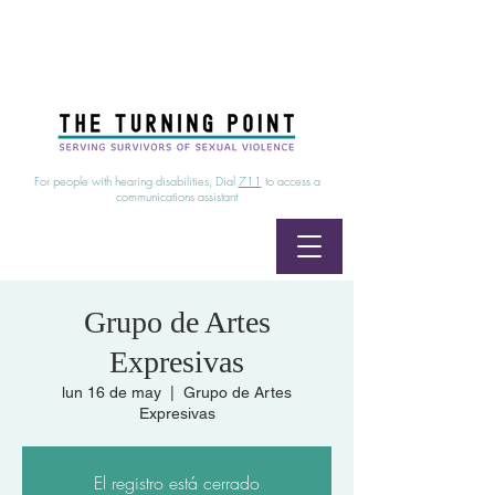
24/7 Sexual Assault Hotline
1-800-886-7273
|
Linea para sobrevientes de agresiones sexuales,
disponible las 24 horas
1-800-886-7273
For people with hearing disabilities, Dial
711
to access a
communications assistant
Grupo de Artes
Expresivas
lun 16 de may
  |  
Grupo de Artes
Expresivas
El registro está cerrado