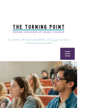
24/7 Sexual Assault Hotline
1-800-886-7273
|
Linea para sobrevientes de agresiones sexuales,
disponible las 24 horas
1-800-886-7273
For people with hearing disabilities, Dial
711
to access a
communications assistant