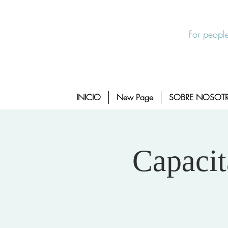
Salida Rapida
24/7 Sexual Assault Hotline 1-800-88
For people
INICIO
New Page
SOBRE NOSOT
Capacit