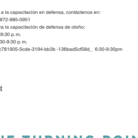
r a la capacitación en defensa, contáctenos en:
o 972-985-0951
ra la capacitación de defensa de otoño:
9:30 p. m.
30-9:30 p. m.
 _cc781905-5cde-3194-bb3b -136bad5cf58d_  6:30-9:30pm
t