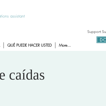
 disponible las 24 horas 1-800-886-7273
ions assistant
Support Sur
DO
QUÉ PUEDE HACER USTED
More...
e caídas