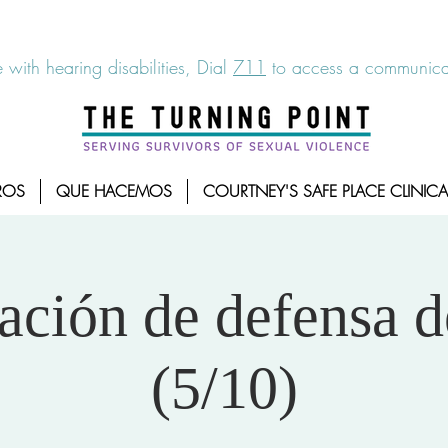
6-7273
|
Linea para sobrevientes de agresiones sexuales,
 with hearing disabilities, Dial
711
to access a communicat
ROS
QUE HACEMOS
COURTNEY'S SAFE PLACE CLINICA
ación de defensa d
(5/10)