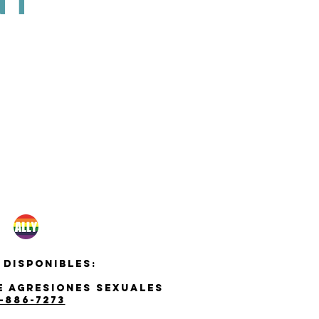
NT
 disponibles:
de agresiones sexuales
-886-7273