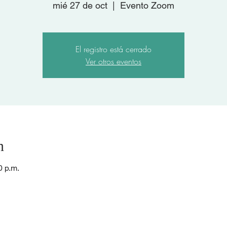
mié 27 de oct
  |  
Evento Zoom
El registro está cerrado
Ver otros eventos
n
0 p.m.