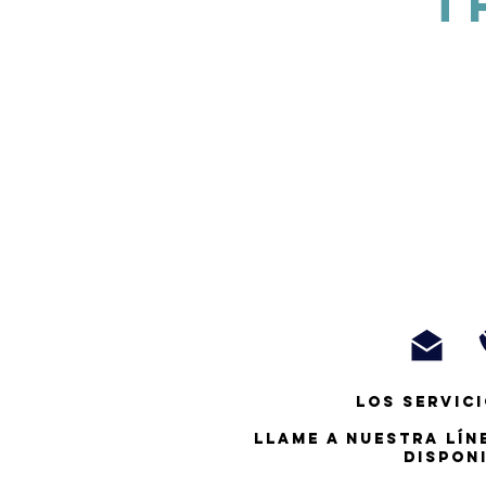
T
Los servici
Llame a nuestra lín
dispon