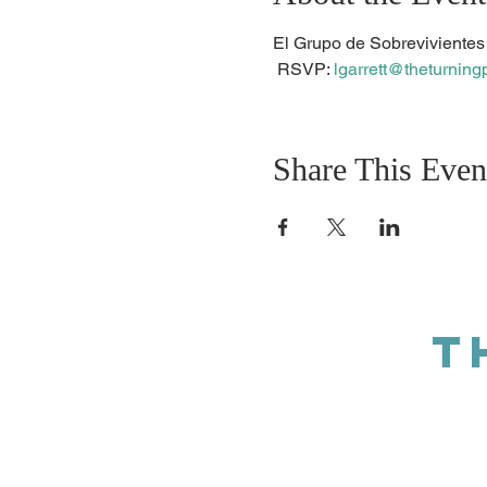
El Grupo de Sobrevivientes 
 RSVP: 
lgarrett@theturningp
Share This Even
T