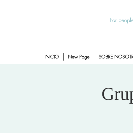
Salida Rapida
24/7 Sexual Assault Hotline 1-800-88
For people
INICIO
New Page
SOBRE NOSOT
Grup