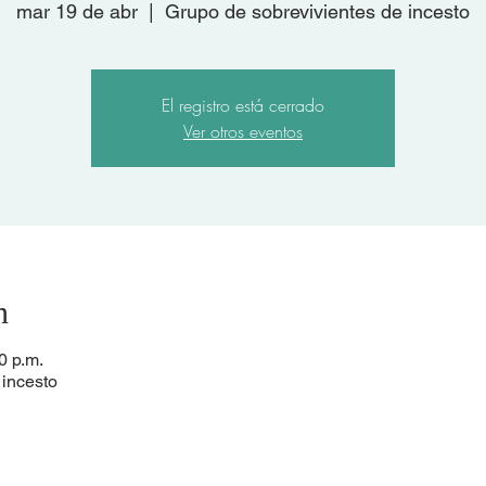
mar 19 de abr
  |  
Grupo de sobrevivientes de incesto
El registro está cerrado
Ver otros eventos
n
0 p.m.
 incesto