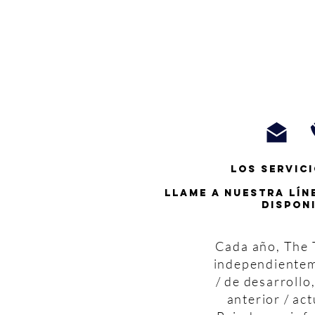
Los servici
Llame a nuestra lín
dispon
Cada año, The T
independienteme
/ de desarrollo,
anterior / act