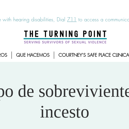
6-7273
|
Linea para sobrevientes de agresiones sexuales,
 with hearing disabilities, Dial
711
to access a communicat
ROS
QUE HACEMOS
COURTNEY'S SAFE PLACE CLINICA
o de sobrevivient
incesto