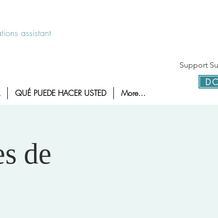
 disponible las 24 horas 1-800-886-7273
ions assistant
Support Sur
DO
QUÉ PUEDE HACER USTED
More...
es de