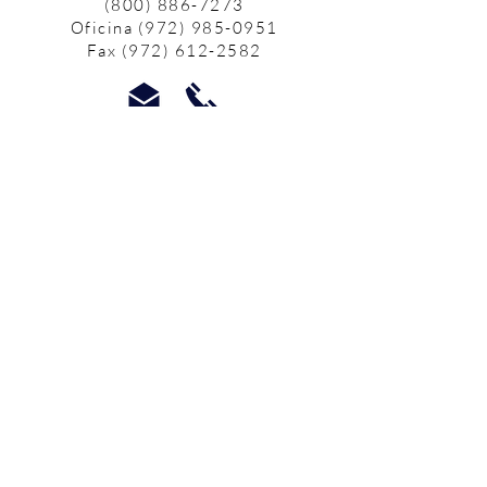
(800) 886-7273
Oficina
(972) 985-0951
Fax
(972) 612-2582
Los servicios de defensa y de
crisis en persona están
disponibles:
de lunes a viernes de 9 am a 5
pm.