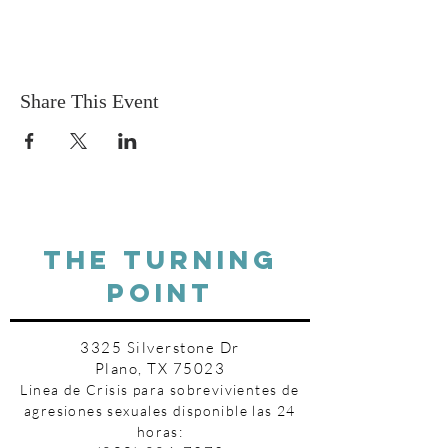
Los boletos cuestan $40. ¡Una parte de los
ingresos se destinará a The Turning Point!
Share This Event
THE TURNING
POINT
3325 Silverstone Dr
Plano, TX 75023
Linea de Crisis para sobrevivientes de
agresiones sexuales disponible las 24
horas: