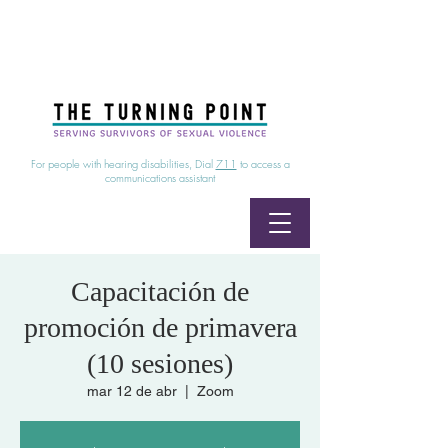
24/7 Sexual Assault Hotline
1-800-886-7273
|
Linea para sobrevientes de agresiones sexuales,
disponible las 24 horas
1-800-886-7273
For people with hearing disabilities, Dial
711
to access a
communications assistant
Capacitación de
promoción de primavera
(10 sesiones)
mar 12 de abr
  |  
Zoom