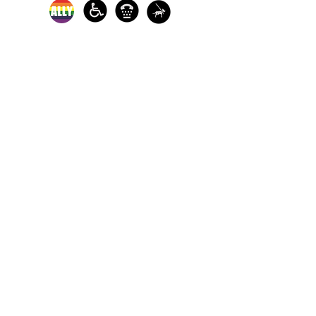
Los servicios de defensa y de
crisis en persona están
disponibles:
de lunes a viernes de 9 am a 5
pm.
Llame a nuestra línea directa
de crisis para sobrevivientes
de agresiones sexuales
disponible las 24 horas para
recibir ayuda:
1-800-886-7273
Cada año, The Turning Point ayuda a
miles de sobrevivientes de violencia
sexual, independientemente de su
sexo, identidad de género, raza,