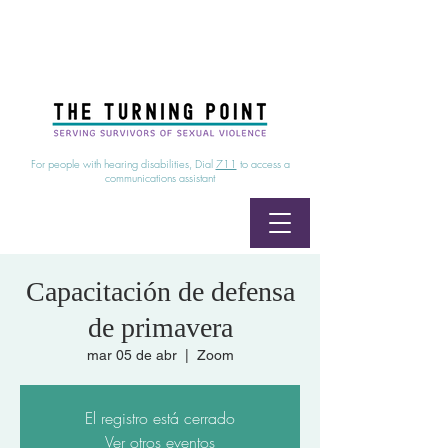
24/7 Sexual Assault Hotline
1-800-886-7273
|
Linea para sobrevientes de agresiones sexuales,
disponible las 24 horas
1-800-886-7273
For people with hearing disabilities, Dial
711
to access a
communications assistant
Capacitación de defensa
de primavera
mar 05 de abr
  |  
Zoom
El registro está cerrado
Ver otros eventos