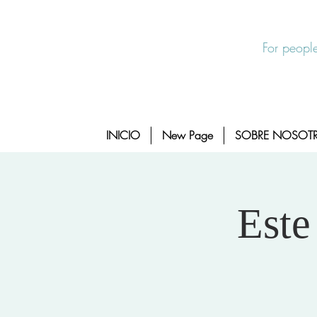
Salida Rapida
24/7 Sexual Assault Hotline 1-800-88
For people
INICIO
New Page
SOBRE NOSOT
Este