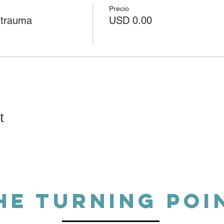
Precio
 trauma
USD 0.00
t
HE TURNING POI