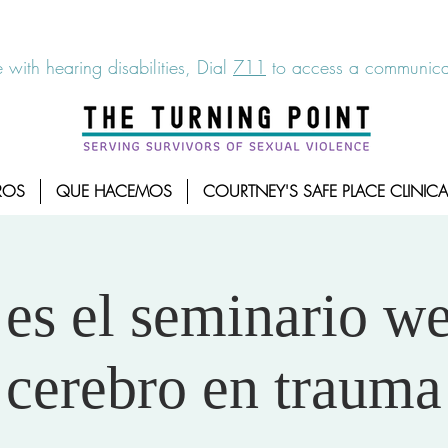
6-7273
|
Linea para sobrevientes de agresiones sexuales,
 with hearing disabilities, Dial
711
to access a communicat
ROS
QUE HACEMOS
COURTNEY'S SAFE PLACE CLINICA
 es el seminario w
cerebro en trauma