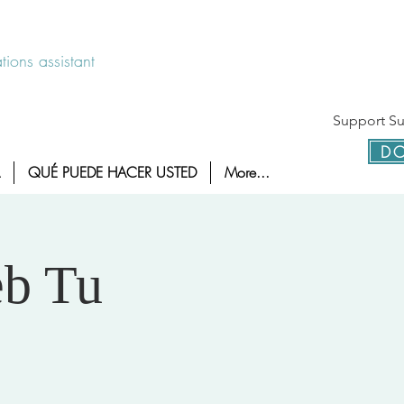
 disponible las 24 horas 1-800-886-7273
ions assistant
Support Sur
DO
QUÉ PUEDE HACER USTED
More...
eb Tu