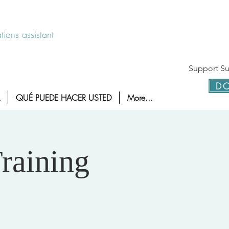
 disponible las 24 horas 1-800-886-7273
ions assistant
Support Sur
DO
QUÉ PUEDE HACER USTED
More...
raining