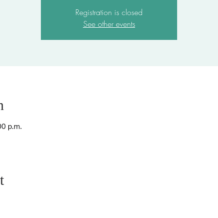
Registration is closed
See other events
n
00 p.m.
t