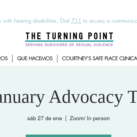
6-7273
|
Linea para sobrevientes de agresiones sexuales,
 with hearing disabilities, Dial
711
to access a communicat
ROS
QUE HACEMOS
COURTNEY'S SAFE PLACE CLINICA
anuary Advocacy T
sáb 27 de ene
  |  
Zoom/ In person