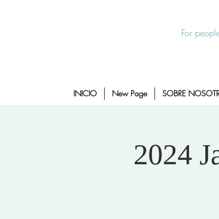
Salida Rapida
24/7 Sexual Assault Hotline 1-800-88
For people
INICIO
New Page
SOBRE NOSOT
2024 J