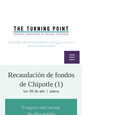
24/7 Sexual Assault Hotline
1-800-886-7273
|
Linea para sobrevientes de agresiones sexuales,
disponible las 24 horas
1-800-886-7273
For people with hearing disabilities, Dial
711
to access a
communications assistant
Recaudación de fondos
de Chipotle (1)
lun 26 de abr
  |  
plano
El registro está cerrado
Ver otros eventos