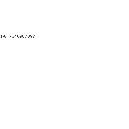
ckets-817340987897