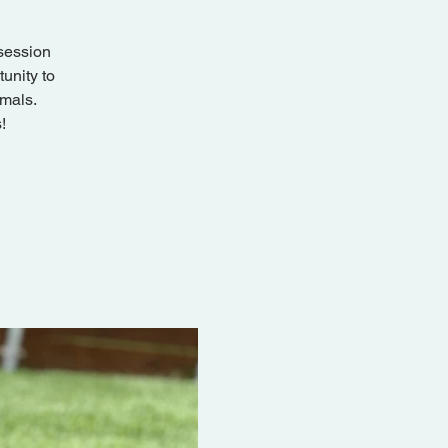
session
unity to
imals.
!