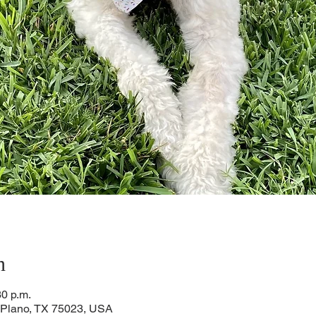
n
30 p.m.
, Plano, TX 75023, USA