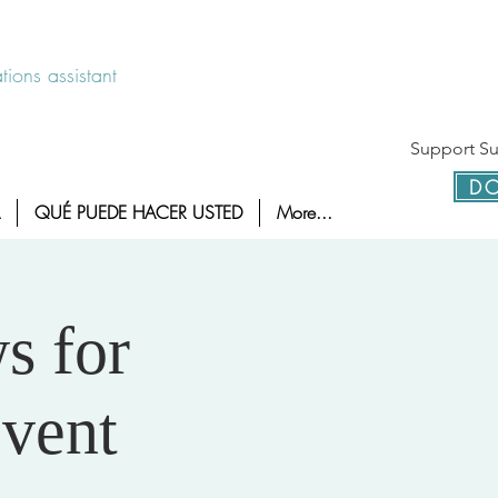
 disponible las 24 horas 1-800-886-7273
ions assistant
Support Sur
DO
QUÉ PUEDE HACER USTED
More...
s for
event