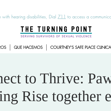
6-7273
|
Linea para sobrevientes de agresiones sexuales,
 with hearing disabilities, Dial
711
to access a communicat
ROS
QUE HACEMOS
COURTNEY'S SAFE PLACE CLINICA
ect to Thrive: Paw
ing Rise together 