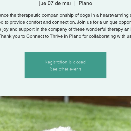
jue 07 de mar
  |  
Plano
ence the therapeutic companionship of dogs in a heartwarming 
d to provide comfort and connection. Join us for a unique opport
 joy and support in the company of these wonderful therapy an
Thank you to Connect to Thrive in Plano for collaborating with us
Registration is closed
See other events