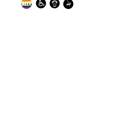
Los servicios de defensa y de
crisis en persona están
disponibles:
de lunes a viernes de 9 am a 5
pm.
Llame a nuestra línea directa
de crisis para sobrevivientes
de agresiones sexuales
disponible las 24 horas para
recibir ayuda:
1-800-886-7273
Cada año, The Turning Point ayuda a
miles de sobrevivientes de violencia
sexual, independientemente de su
sexo, identidad de género, raza,
discapacidades físicas / de desarrollo,