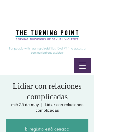
24/7 Sexual Assault Hotline
1-800-886-7273
|
Linea para sobrevientes de agresiones sexuales,
disponible las 24 horas
1-800-886-7273
For people with hearing disabilities, Dial
711
to access a
communications assistant
Lidiar con relaciones
complicadas
mié 25 de may
  |  
Lidiar con relaciones
complicadas
El registro está cerrado