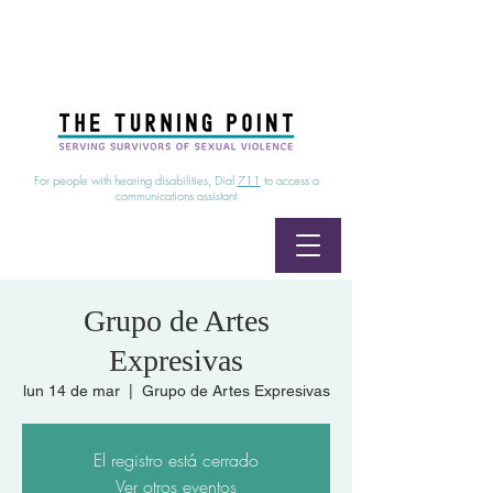
24/7 Sexual Assault Hotline
1-800-886-7273
|
Linea para sobrevientes de agresiones sexuales,
disponible las 24 horas
1-800-886-7273
For people with hearing disabilities, Dial
711
to access a
communications assistant
Grupo de Artes
Expresivas
lun 14 de mar
  |  
Grupo de Artes Expresivas
El registro está cerrado
Ver otros eventos