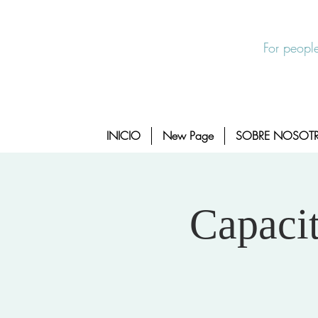
Salida Rapida
24/7 Sexual Assault Hotline 1-800-88
For people
INICIO
New Page
SOBRE NOSOT
Capacit