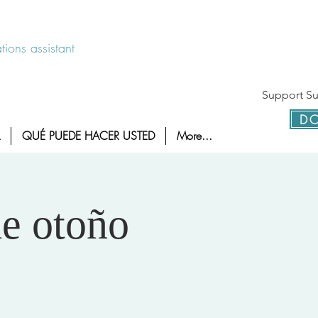
 disponible las 24 horas 1-800-886-7273
ions assistant
Support Sur
DO
QUÉ PUEDE HACER USTED
More...
de otoño