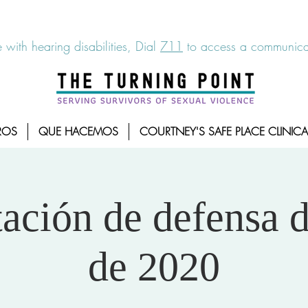
6-7273
|
Linea para sobrevientes de agresiones sexuales,
 with hearing disabilities, Dial
711
to access a communicat
ROS
QUE HACEMOS
COURTNEY'S SAFE PLACE CLINICA
ación de defensa 
de 2020