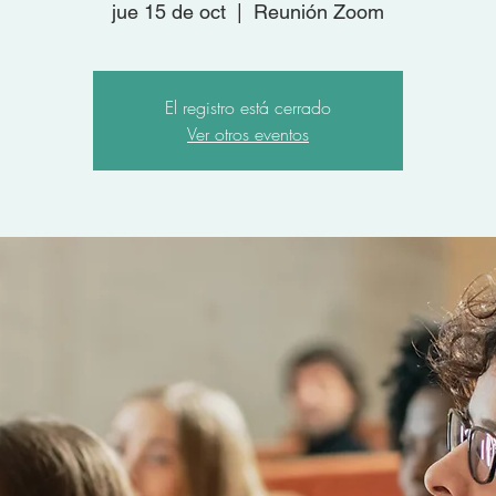
jue 15 de oct
  |  
Reunión Zoom
El registro está cerrado
Ver otros eventos