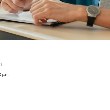
n
0 p.m.