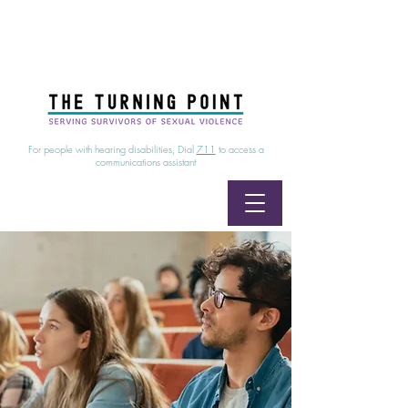
24/7 Sexual Assault Hotline
1-800-886-7273
|
Linea para sobrevientes de agresiones sexuales,
disponible las 24 horas
1-800-886-7273
For people with hearing disabilities, Dial
711
to access a
communications assistant