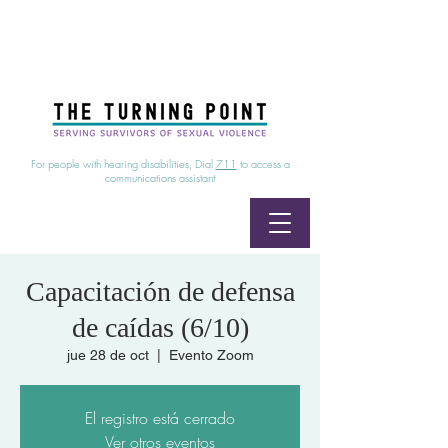
24/7 Sexual Assault Hotline
1-800-886-7273
|
Linea para sobrevientes de agresiones sexuales,
disponible las 24 horas
1-800-886-7273
For people with hearing disabilities, Dial
711
to access a
communications assistant
Capacitación de defensa
de caídas (6/10)
jue 28 de oct
  |  
Evento Zoom
El registro está cerrado
Ver otros eventos