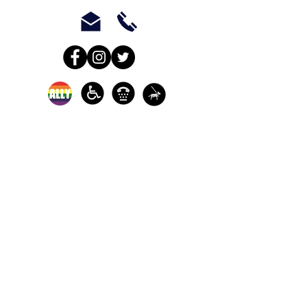
Los servicios de defensa y de
crisis en persona están
disponibles:
de lunes a viernes de 9 am a 5
pm.
Llame a nuestra línea directa
de crisis para sobrevivientes
de agresiones sexuales
disponible las 24 horas para