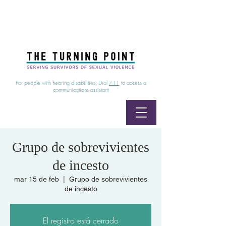
24/7 Sexual Assault Hotline
1-800-886-7273
|
Linea para sobrevientes de agresiones sexuales,
disponible las 24 horas
1-800-886-7273
For people with hearing disabilities, Dial
711
to access a
communications assistant
Grupo de sobrevivientes
de incesto
mar 15 de feb
  |  
Grupo de sobrevivientes
de incesto
El registro está cerrado