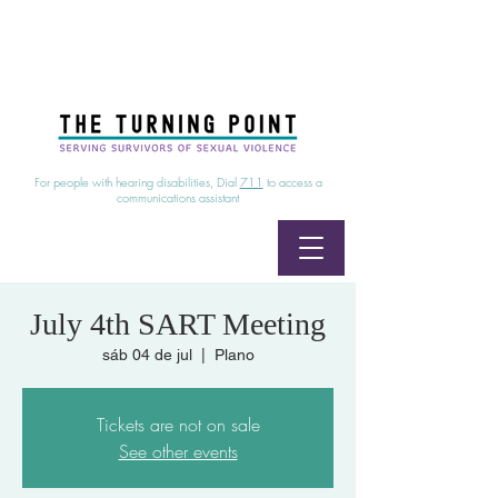
24/7 Sexual Assault Hotline
1-800-886-7273
|
Linea para sobrevientes de agresiones sexuales,
disponible las 24 horas
1-800-886-7273
For people with hearing disabilities, Dial
711
to access a
communications assistant
July 4th SART Meeting
sáb 04 de jul
  |  
Plano
Tickets are not on sale
See other events