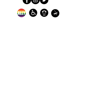
Los servicios de defensa y de
crisis en persona están
disponibles:
de lunes a viernes de 9 am a 5
pm.
Llame a nuestra línea directa
de crisis para sobrevivientes
de agresiones sexuales
disponible las 24 horas para
recibir ayuda:
1-800-886-7273
Cada año, The Turning Point ayuda a
miles de sobrevivientes de violencia
sexual, independientemente de su