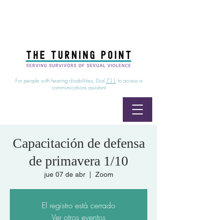
24/7 Sexual Assault Hotline
1-800-886-7273
|
Linea para sobrevientes de agresiones sexuales,
disponible las 24 horas
1-800-886-7273
For people with hearing disabilities, Dial
711
to access a
communications assistant
Capacitación de defensa
de primavera 1/10
jue 07 de abr
  |  
Zoom
El registro está cerrado
Ver otros eventos