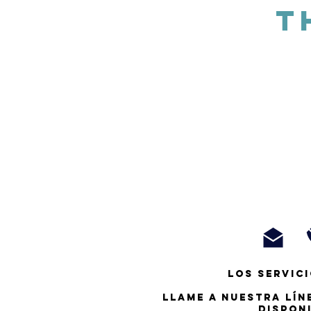
T
Los servici
Llame a nuestra lín
dispon