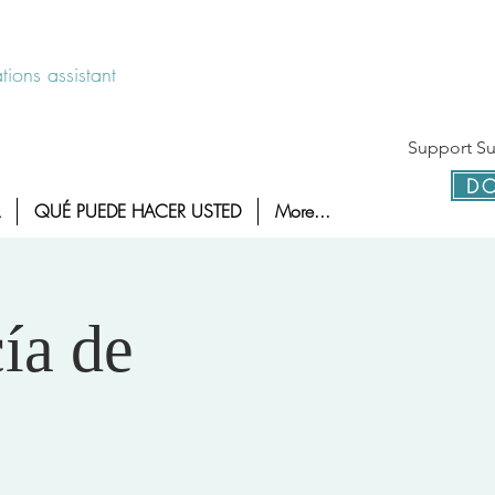
 disponible las 24 horas 1-800-886-7273
ions assistant
Support Sur
DO
QUÉ PUEDE HACER USTED
More...
ía de