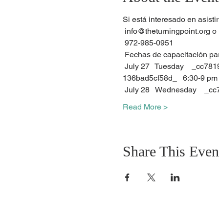
Si está interesado en asisti
 info@theturningpoint.org o
 972-985-0951
 Fechas de capacitación pa
 July 27   Tuesday    _cc781905-5cde-3194-bb3b -136bad5cf58d_      _cc781905 -5cde-3194-bb3b-
136bad5cf58d_   6:30-9 pm
 July 28   Wednesday    _
Read More >
Share This Even