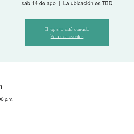
sáb 14 de ago
  |  
La ubicación es TBD
El registro está cerrado
Ver otros eventos
n
00 p.m.