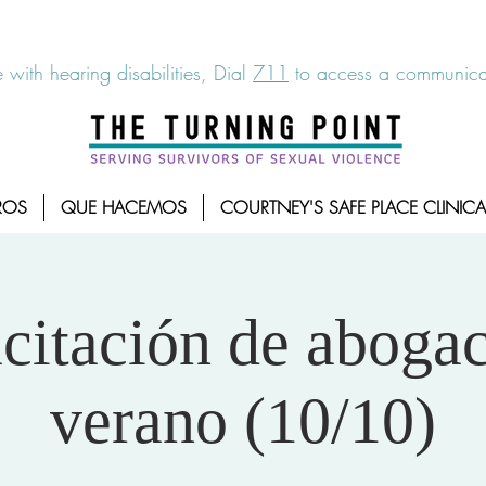
6-7273
|
Linea para sobrevientes de agresiones sexuales,
 with hearing disabilities, Dial
711
to access a communicat
ROS
QUE HACEMOS
COURTNEY'S SAFE PLACE CLINICA
citación de abogac
verano (10/10)