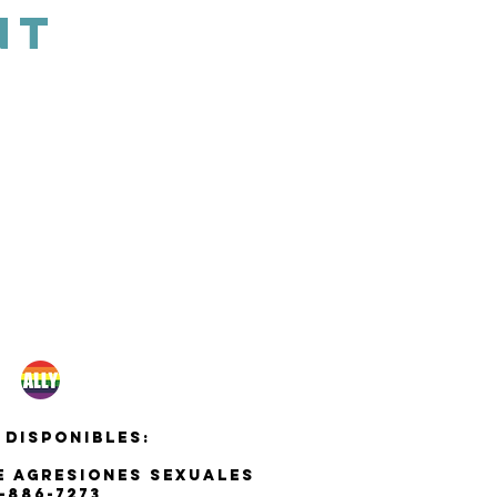
NT
 disponibles:
de agresiones sexuales
-886-7273