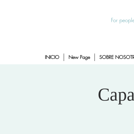
Salida Rapida
24/7 Sexual Assault Hotline 1-800-88
For people
INICIO
New Page
SOBRE NOSOT
Capa