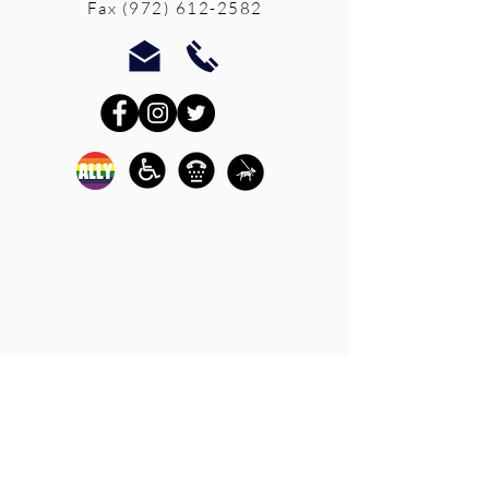
Fax
(972) 612-2582
Los servicios de defensa y de
crisis en persona están
disponibles:
de lunes a viernes de 9 am a 5
pm.
Llame a nuestra línea directa
de crisis para sobrevivientes
de agresiones sexuales