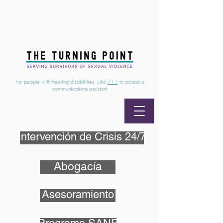
24/7 Sexual Assault Hotline
1-800-886-7273
|
Linea para sobrevientes de agresiones sexuales,
disponible las 24 horas
1-800-886-7273
For people with hearing disabilities, Dial
711
to access a
communications assistant
Intervención de Crisis 24/7
Abogacía
Asesoramiento